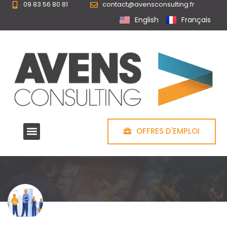
09 83 56 80 81
contact@avensconsulting.fr
Panneau de gestion des cookies
English
Français
OFFRES D'EMPLOI