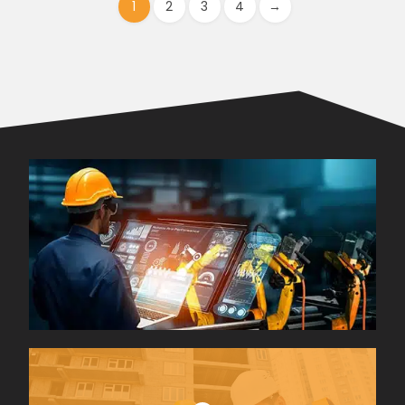
1
2
3
4
→