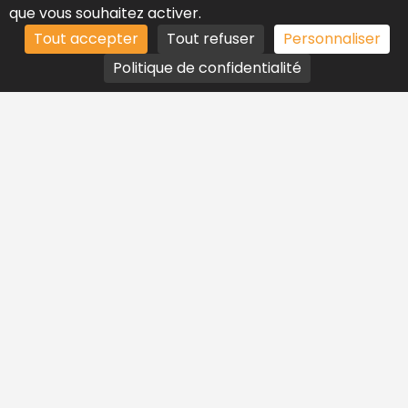
que vous souhaitez activer.
Tout accepter
Tout refuser
Personnaliser
Politique de confidentialité
CONTACT
09 83 56 80 81
contact@avensconsulting.fr
Yerres (91330)
SERVICES