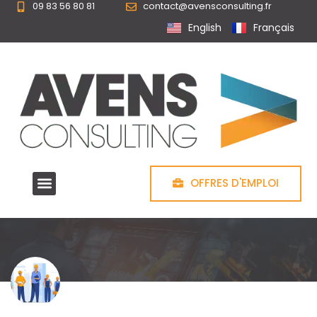
09 83 56 80 81
contact@avensconsulting.fr
Panneau de gestion des cookies
English
Français
OFFRES D'EMPLOI