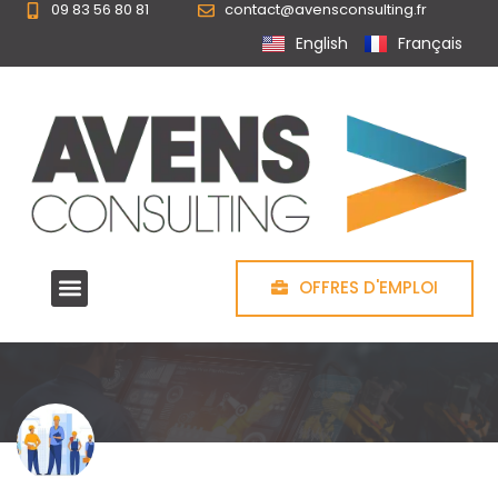
09 83 56 80 81
contact@avensconsulting.fr
Panneau de gestion des cookies
English
Français
OFFRES D'EMPLOI