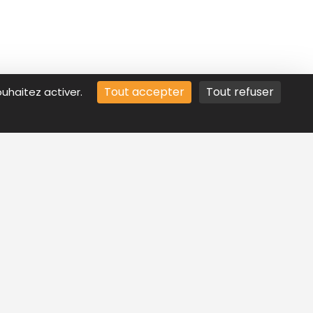
Tout accepter
Tout refuser
ouhaitez activer.
eprise
Mentions légales
idat