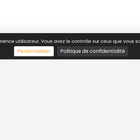
rience utilisateur. Vous avez le contrôle sur ceux que vous s
Personnaliser
Politique de confidentialité
CONTACT
SERVICES
09 83 56 80 81
Espace entr
contact@avensconsulting.fr
Espace cand