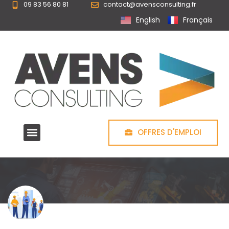
09 83 56 80 81
contact@avensconsulting.fr
Cookies management panel
English
Français
OFFRES D'EMPLOI