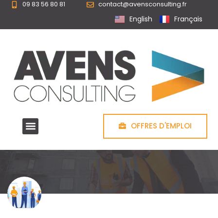
09 83 56 80 81
contact@avensconsulting.fr
Cookies management panel
English
Français
OFFRES D'EMPLOI